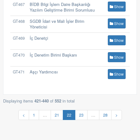
GT467
BİDB Bilgi İşlem Daire Başkanlığı
Show
Yazılım Geliştirme Birimi Sorumlusu
GT468
SGDB İdari ve Mali İşler Birim
Show
Yöneticisi
GT469
İç Denetçi
Show
GT470
İç Denetim Birimi Başkanı
Show
GT471
Aşçı Yardımcısı
Show
Displaying items
421-440
of
552
in total
<
1
…
21
22
23
…
28
>