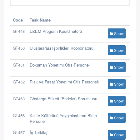
Code
Task Name
GT448
UZEM Program Koordinatörü
Show
GT450
Uluslararası İşbirlikleri Koordinatörü
Show
GT451
Doküman Yönetimi Ofis Personeli
Show
GT452
Risk ve Fırsat Yönetimi Ofis Personeli
Show
GT453
Gösterge Etiketi (Endeks) Sorumlusu
Show
GT456
Kalite Kültürünü Yaygınlaştırma Birim
Show
Personeli
GT457
İç Tetkikçi
Show