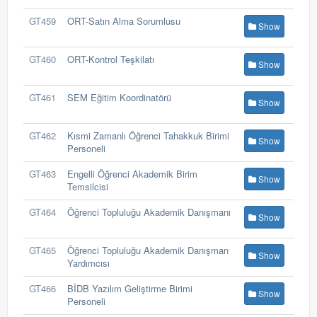
GT459
ORT-Satın Alma Sorumlusu
Show
GT460
ORT-Kontrol Teşkilatı
Show
GT461
SEM Eğitim Koordinatörü
Show
GT462
Kısmi Zamanlı Öğrenci Tahakkuk Birimi
Show
Personeli
GT463
Engelli Öğrenci Akademik Birim
Show
Temsilcisi
GT464
Öğrenci Topluluğu Akademik Danışmanı
Show
GT465
Öğrenci Topluluğu Akademik Danışman
Show
Yardımcısı
GT466
BİDB Yazılım Geliştirme Birimi
Show
Personeli