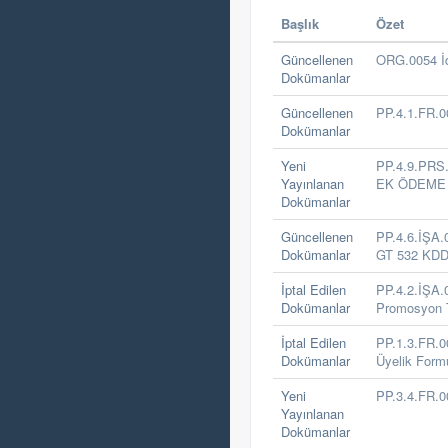
Başlık
Özet
Güncellenen
ORG.0054 İda
Dokümanlar
Güncellenen
PP.4.1.FR.0
Dokümanlar
Yeni
PP.4.9.PR
Yayınlanan
EK ÖDEME 
Dokümanlar
Güncellenen
PP.4.6.İŞA.
Dokümanlar
GT 532 KDDB
İptal Edilen
PP.4.2.İŞA.0
Dokümanlar
Promosyon Ta
İptal Edilen
PP.1.3.FR.0
Dokümanlar
Üyelik Formu
Yeni
PP.3.4.FR.0
Yayınlanan
Dokümanlar