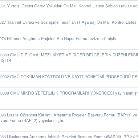
31 Yurtdışı Geçici Görev Yollukları Ön Mali Kontrol Listesi Şablonu revize edi
27 Taahhüt Evrakı ve Sözleşme Tasarıları (1.Aşama) Ön Mali Kontrol Listesi 
74 Bilimsel Araştırma Projeleri Ara Rapor Formu revize edilmiştir
S.0050 OMÜ DİPLOMA, MEZUNİYET VE DİĞER BELGELERİN DÜZENLENME
IŞTIR
S.0002 OMÜ DOKÜMAN KONTROLÜ VE KAYIT YÖNETİMİ PROSEDÜRÜ REV
S.0008 OMÜ MİKRO YETERLİLİK PROGRAMLARI YÖNERGESİ yayınlanmıştı
96 Lisans Öğrencisi Katılımlı Araştırma Projeleri Başvuru Formu (BAP11) ve 
şvuru Formu (BAP12) yayınlanmıştır.
66 Uluslararası Araştırma İşbirliği Projeleri Başvuru Formu (BAP05), PP.2.3.