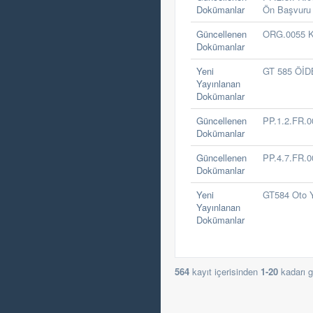
Dokümanlar
Ön Başvuru 
Güncellenen
ORG.0055 Kü
Dokümanlar
Yeni
GT 585 ÖİDB
Yayınlanan
Dokümanlar
Güncellenen
PP.1.2.FR.0
Dokümanlar
Güncellenen
PP.4.7.FR.0
Dokümanlar
Yeni
GT584 Oto Y
Yayınlanan
Dokümanlar
564
kayıt içerisinden
1-20
kadarı gö