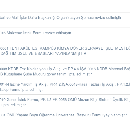
ri ve Mali İşler Daire Başkanlığı Organizasyon Şeması revize edilmiştir
016 Malzeme İstek Formu revize edilmiştir
S.0001 FEN FAKÜLTESİ KAMPÜS KİMYA DÖNER SERMAYE İŞLETMESİ 
DAĞITIM USUL VE ESASLARI YAYINLANMIŞTIR
0008 KDDB Tez Koleksiyonu İş Akışı ve PP.4.6.İŞA.0016 KDDB Materyal Bağış 
 Kütüphane Şube Müdürü görev tanımı iptal edilmiştir
014-Hazine Yardımı İş Akışı, PP.4.2.İŞA.0048-Kasa Fazlası İş Akışı, PP.4.2.
lep Formu iptal edilmiştir
019 Genel İstek Formu, PP.1.3.FR.0058 OMÜ Mezun Bilgi Sistemi Üyelik Bil
 iptal edilmiştir
001 OMÜ Yaşam Boyu Öğrenme Üniversitesi Başvuru Formu yayınlanmıştır