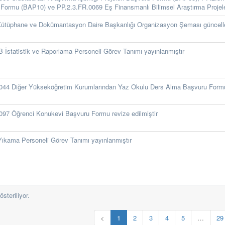
Formu (BAP10) ve PP.2.3.FR.0069 Eş Finansmanlı Bilimsel Araştırma Projeler
tüphane ve Dokümantasyon Daire Başkanlığı Organizasyon Şeması güncelle
 İstatistik ve Raporlama Personeli Görev Tanımı yayınlanmıştır
044 Diğer Yükseköğretim Kurumlarından Yaz Okulu Ders Alma Başvuru Formu 
097 Öğrenci Konukevi Başvuru Formu revize edilmiştir
ıkama Personeli Görev Tanımı yayınlanmıştır
steriliyor.
<
1
2
3
4
5
…
29