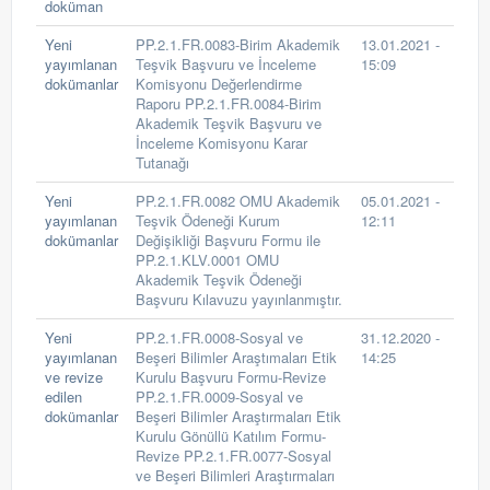
doküman
Yeni
PP.2.1.FR.0083-Birim Akademik
13.01.2021 -
yayımlanan
Teşvik Başvuru ve İnceleme
15:09
dokümanlar
Komisyonu Değerlendirme
Raporu PP.2.1.FR.0084-Birim
Akademik Teşvik Başvuru ve
İnceleme Komisyonu Karar
Tutanağı
Yeni
PP.2.1.FR.0082 OMU Akademik
05.01.2021 -
yayımlanan
Teşvik Ödeneği Kurum
12:11
dokümanlar
Değişikliği Başvuru Formu ile
PP.2.1.KLV.0001 OMU
Akademik Teşvik Ödeneği
Başvuru Kılavuzu yayınlanmıştır.
Yeni
PP.2.1.FR.0008-Sosyal ve
31.12.2020 -
yayımlanan
Beşeri Bilimler Araştımaları Etik
14:25
ve revize
Kurulu Başvuru Formu-Revize
edilen
PP.2.1.FR.0009-Sosyal ve
dokümanlar
Beşeri Bilimler Araştırmaları Etik
Kurulu Gönüllü Katılım Formu-
Revize PP.2.1.FR.0077-Sosyal
ve Beşeri Bilimleri Araştırmaları