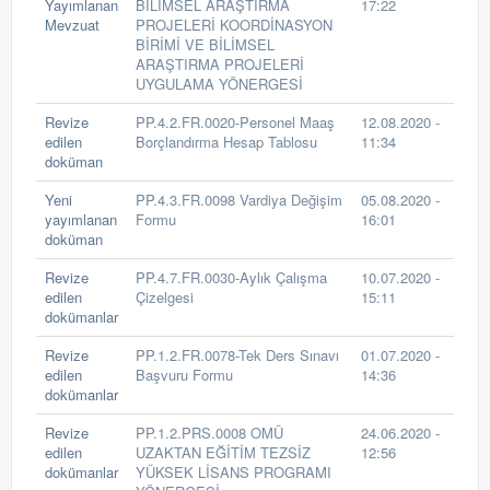
Yayımlanan
BİLİMSEL ARAŞTIRMA
17:22
Mevzuat
PROJELERİ KOORDİNASYON
BİRİMİ VE BİLİMSEL
ARAŞTIRMA PROJELERİ
UYGULAMA YÖNERGESİ
Revize
PP.4.2.FR.0020-Personel Maaş
12.08.2020 -
edilen
Borçlandırma Hesap Tablosu
11:34
doküman
Yeni
PP.4.3.FR.0098 Vardiya Değişim
05.08.2020 -
yayımlanan
Formu
16:01
doküman
Revize
PP.4.7.FR.0030-Aylık Çalışma
10.07.2020 -
edilen
Çizelgesi
15:11
dokümanlar
Revize
PP.1.2.FR.0078-Tek Ders Sınavı
01.07.2020 -
edilen
Başvuru Formu
14:36
dokümanlar
Revize
PP.1.2.PRS.0008 OMÜ
24.06.2020 -
edilen
UZAKTAN EĞİTİM TEZSİZ
12:56
dokümanlar
YÜKSEK LİSANS PROGRAMI