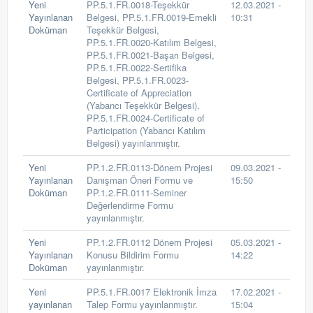
Yeni
PP.5.1.FR.0018-Teşekkür
12.03.2021 -
Yayınlanan
Belgesi, PP.5.1.FR.0019-Emekli
10:31
Doküman
Teşekkür Belgesi,
PP.5.1.FR.0020-Katılım Belgesi,
PP.5.1.FR.0021-Başarı Belgesi,
PP.5.1.FR.0022-Sertifika
Belgesi, PP.5.1.FR.0023-
Certificate of Appreciation
(Yabancı Teşekkür Belgesi),
PP.5.1.FR.0024-Certificate of
Participation (Yabancı Katılım
Belgesi) yayınlanmıştır.
Yeni
PP.1.2.FR.0113-Dönem Projesi
09.03.2021 -
Yayınlanan
Danışman Öneri Formu ve
15:50
Doküman
PP.1.2.FR.0111-Seminer
Değerlendirme Formu
yayınlanmıştır.
Yeni
PP.1.2.FR.0112 Dönem Projesi
05.03.2021 -
Yayınlanan
Konusu Bildirim Formu
14:22
Doküman
yayınlanmıştır.
Yeni
PP.5.1.FR.0017 Elektronik İmza
17.02.2021 -
yayınlanan
Talep Formu yayınlanmıştır.
15:04