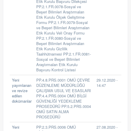
Etik Kurulu Başvuru Dilekçesi
PP.2.1.FR.0078-Sosyal ve
Beşeri Bilimleri Araştırmaları
Etik Kurulu Ölçek Geliştirme
Formu PP.2.1.FR.0079-Sosyal
ve Beşeri Bilimleri Araştırmaları
Etik Kurulu Veli Onay Formu
PP.2.1.FR.0080-Sosyal ve
Beşeri Bilimleri Araştırmaları
Etik Kurulu Gizlilik
Taahhütnamesi PP.2.1.FR.0081-
Sosyal ve Beşeri Bilimleri
Araştırmaları Etik Kurulu
Başvuru Kontrol Listesi
Yeni
PP.4.8.PRS.0001 OMÜ ÇEVRE
29.12.2020 -
yayımlanan
DÜZENLEME MÜDÜRLÜĞÜ
14:47
ve revize
ÇALIŞMA USUL VE ESASLARI
edilen
PP.4.4.PRS.0004 OMÜ BİLGİ
dokümanlar
GÜVENLİĞİ YEDEKLEME
PROSEDÜRÜ PP.5.2.PRS.0004
OMÜ SATIN ALMA
PROSEDÜRÜ
Yeni
PP.2.3.PRS.0006 OMÜ
27.08.2020 -