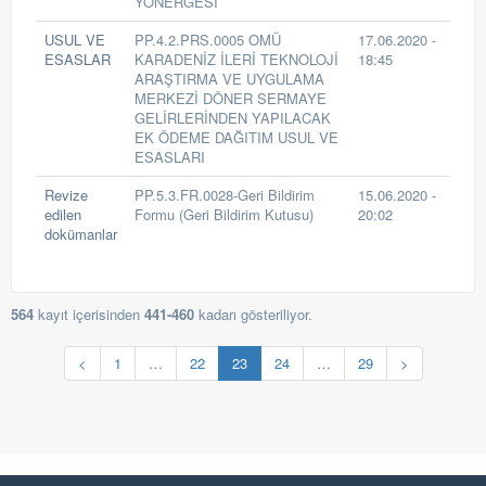
YÖNERGESİ
USUL VE
PP.4.2.PRS.0005 OMÜ
17.06.2020 -
ESASLAR
KARADENİZ İLERİ TEKNOLOJİ
18:45
ARAŞTIRMA VE UYGULAMA
MERKEZİ DÖNER SERMAYE
GELİRLERİNDEN YAPILACAK
EK ÖDEME DAĞITIM USUL VE
ESASLARI
Revize
PP.5.3.FR.0028-Geri Bildirim
15.06.2020 -
edilen
Formu (Geri Bildirim Kutusu)
20:02
dokümanlar
564
kayıt içerisinden
441-460
kadarı gösteriliyor.
<
1
…
22
23
24
…
29
>
v1.8.20
EN