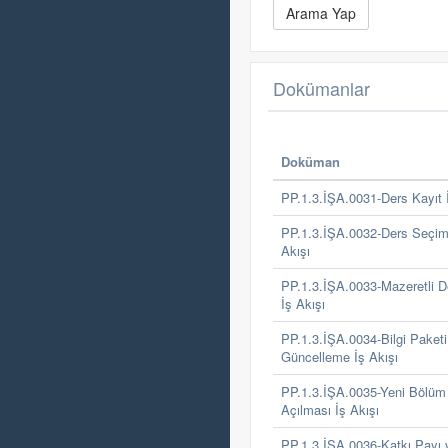
Dokümanlar
Doküman
PP.1.3.İŞA.0031-Ders Kayıt İ
PP.1.3.İŞA.0032-Ders Seçim
Akışı
PP.1.3.İŞA.0033-Mazeretli De
İş Akışı
PP.1.3.İŞA.0034-Bilgi Paket
Güncelleme İş Akışı
PP.1.3.İŞA.0035-Yeni Bölüm
Açılması İş Akışı
PP.1.3.İŞA.0036-Katkı Payı 