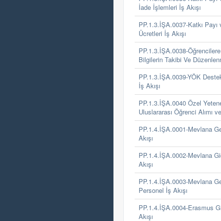
İade İşlemleri İş Akışı
PP.1.3.İŞA.0037-Katkı Payı
Ücretleri İş Akışı
PP.1.3.İŞA.0038-Öğrencilere İl
Bilgilerin Takibi Ve Düzenlen
PP.1.3.İŞA.0039-YÖK Destek
İş Akışı
PP.1.3.İŞA.0040 Özel Yetene
Uluslararası Öğrenci Alımı ve
PP.1.4.İŞA.0001-Mevlana Ge
Akışı
PP.1.4.İŞA.0002-Mevlana Gi
Akışı
PP.1.4.İŞA.0003-Mevlana G
Personel İş Akışı
PP.1.4.İŞA.0004-Erasmus Gi
Akışı