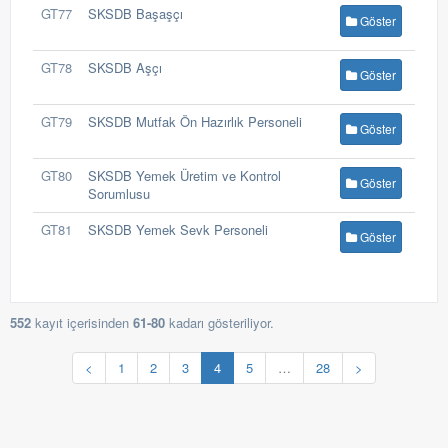
GT77
SKSDB Başaşçı
Göster
GT78
SKSDB Aşçı
Göster
GT79
SKSDB Mutfak Ön Hazırlık Personeli
Göster
GT80
SKSDB Yemek Üretim ve Kontrol
Göster
Sorumlusu
GT81
SKSDB Yemek Sevk Personeli
Göster
552
kayıt içerisinden
61-80
kadarı gösteriliyor.
<
1
2
3
4
5
…
28
>