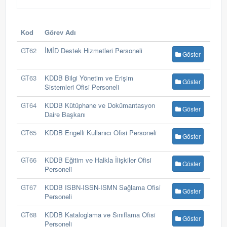
Kod
Görev Adı
GT62
İMİD Destek Hizmetleri Personeli
Göster
GT63
KDDB Bilgi Yönetim ve Erişim
Göster
Sistemleri Ofisi Personeli
GT64
KDDB Kütüphane ve Dokümantasyon
Göster
Daire Başkanı
GT65
KDDB Engelli Kullanıcı Ofisi Personeli
Göster
GT66
KDDB Eğitim ve Halkla İlişkiler Ofisi
Göster
Personeli
GT67
KDDB ISBN-ISSN-ISMN Sağlama Ofisi
Göster
Personeli
GT68
KDDB Kataloglama ve Sınıflama Ofisi
Göster
Personeli