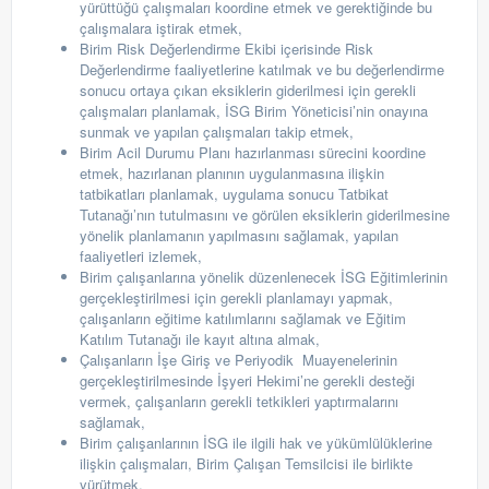
yürüttüğü çalışmaları koordine etmek ve gerektiğinde bu
çalışmalara iştirak etmek,
Birim Risk Değerlendirme Ekibi içerisinde Risk
Değerlendirme faaliyetlerine katılmak ve bu değerlendirme
sonucu ortaya çıkan eksiklerin giderilmesi için gerekli
çalışmaları planlamak, İSG Birim Yöneticisi’nin onayına
sunmak ve yapılan çalışmaları takip etmek,
Birim Acil Durumu Planı hazırlanması sürecini koordine
etmek, hazırlanan planının uygulanmasına ilişkin
tatbikatları planlamak, uygulama sonucu Tatbikat
Tutanağı’nın tutulmasını ve görülen eksiklerin giderilmesine
yönelik planlamanın yapılmasını sağlamak, yapılan
faaliyetleri izlemek,
Birim çalışanlarına yönelik düzenlenecek İSG Eğitimlerinin
gerçekleştirilmesi için gerekli planlamayı yapmak,
çalışanların eğitime katılımlarını sağlamak ve Eğitim
Katılım Tutanağı ile kayıt altına almak,
Çalışanların İşe Giriş ve Periyodik
Muayenelerinin
gerçekleştirilmesinde İşyeri Hekimi’ne gerekli desteği
vermek, çalışanların gerekli tetkikleri yaptırmalarını
sağlamak,
Birim çalışanlarının İSG ile ilgili hak ve yükümlülüklerine
ilişkin çalışmaları, Birim Çalışan Temsilcisi ile birlikte
yürütmek,