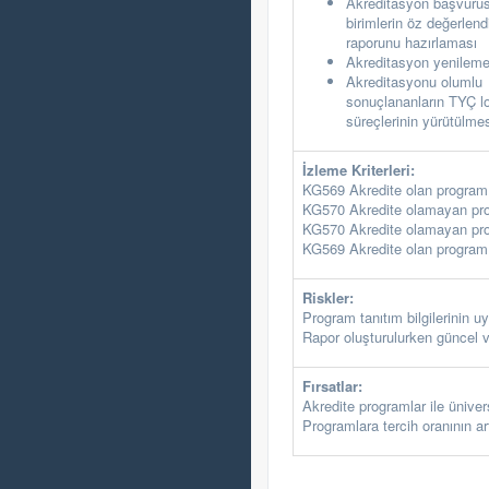
Akreditasyon başvuru
birimlerin öz değerlen
raporunu hazırlaması
Akreditasyon yenileme 
Akreditasyonu olumlu
sonuçlananların TYÇ l
süreçlerinin yürütülme
İzleme Kriterleri:
KG569 Akredite olan program 
KG570 Akredite olamayan prog
KG570 Akredite olamayan prog
KG569 Akredite olan program 
Riskler:
Program tanıtım bilgilerinin
Rapor oluşturulurken güncel 
Fırsatlar:
Akredite programlar ile üniver
Programlara tercih oranının art