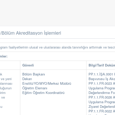
Bölüm Akreditasyon İşlemleri
ram faaliyetlerinin ulusal ve uluslararası alanda tanınırlığını arttırmak ve tesci
mler:
Görevli
Bilgi/Tarif Dokü
ık
Bölüm Başkanı
PP.1.1.İŞA.0001 
 ve yeni
Dekan
Başvurusu İş Akı
oplanması
Enstitü/YO/MYO/Merkez Müdürü
PP.1.1.FR.0023 A
şluğunun
Öğretim Elemanı
Uygulama Program
birim
Eğitim Öğretim Koordinatörü
Değerlendirme F
ı ve
PP.1.1.FR.0026 A
Uygulama Progra
su
Ziyaret Değerlen
PP.1.1.FR.0022 A