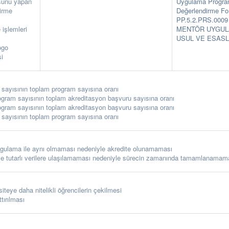
sunu yapan
Uygulama Progra
dirme
Değerlendirme F
PP.5.2.PRS.00
işlemleri
MENTÖR UYGUL
USUL VE ESASL
ogo
si
sayısının toplam program sayısına oranı
ram sayısının toplam akreditasyon başvuru sayısına oranı
ram sayısının toplam akreditasyon başvuru sayısına oranı
sayısının toplam program sayısına oranı
 uygulama ile aynı olmaması nedeniyle akredite olunamaması
ve tutarlı verilere ulaşılamaması nedeniyle sürecin zamanında tamamlanamam
siteye daha nitelikli öğrencilerin çekilmesi
tırılması