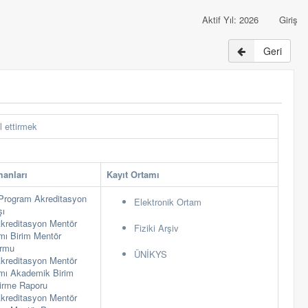
Aktif Yıl: 2026
Giriş
Geri
l ettirmek
manları
Kayıt Ortamı
Program Akreditasyon
Elektronik Ortam
şı
kreditasyon Mentör
Fiziki Arşiv
ı Birim Mentör
ormu
ÜNİKYS
kreditasyon Mentör
mı Akademik Birim
dirme Raporu
kreditasyon Mentör