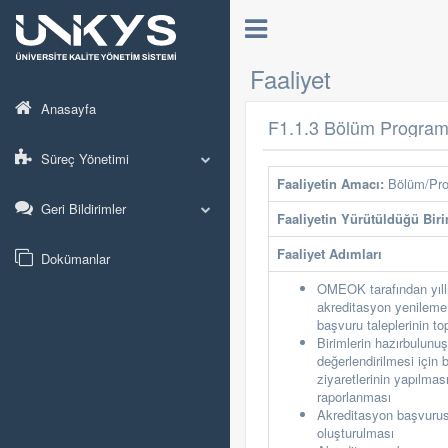
Faaliyet
Anasayfa
F1.1.3 Bölüm Program/
Süreç Yönetimi
Faaliyetin Amacı:
Bölüm/Prog
Geri Bildirimler
Faaliyetin Yürütüldüğü Biri
Faaliyet Adımları
Dokümanlar
OMEOK tarafından yıll
akreditasyon yenileme
başvuru taleplerinin t
Birimlerin hazırbulunu
değerlendirilmesi için 
ziyaretlerinin yapılmas
raporlanması
Akreditasyon başvuru
oluşturulması