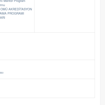
mı Mentör Program
ormu
09 OMÜ AKREDİTASYON
AMA PROGRAMI
ARI
ası