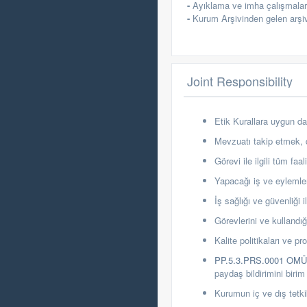
-
Ayıklama ve imha çalışmaları
-
Kurum Arşivinden gelen arşiv i
Joint Responsibility
Etik Kurallara uygun da
Mevzuatı takip etmek, de
Görevi ile ilgili tüm fa
Yapacağı iş ve eylemleri
İş s
ağlığı ve güvenliği i
G
örevlerini ve kullan
Kalite politikaları ve 
PP.5.3.PRS.0001 OM
paydaş bildirimini birim
Kurumun iç ve dış tetki