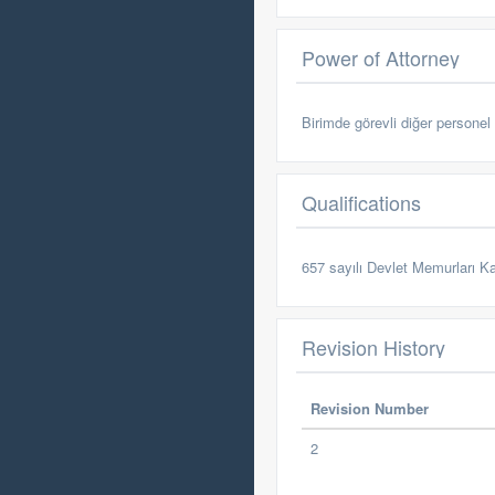
Power of Attorney
Birimde görevli diğer personel
Qualifications
657 sayılı Devlet Memurları Kan
Revision History
Revision Number
2