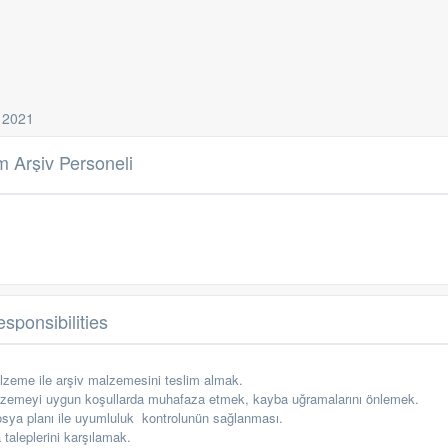
 2021
 Arşiv Personeli
sponsibilities
alzeme ile arşiv malzemesini teslim almak.
alzemeyi uygun koşullarda muhafaza etmek, kayba uğramalarını önlemek.
osya planı ile uyumluluk
kontrolunün sağlanması.
taleplerini karşılamak.