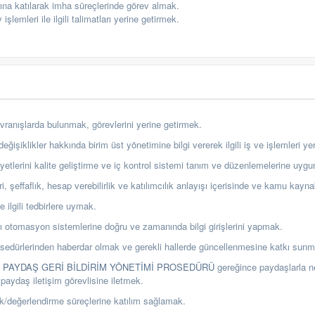
na katılarak imha süreçlerinde görev almak.
şlemleri ile ilgili talimatları yerine getirmek.
vranışlarda bulunmak, görevlerini yerine getirmek.
ğişiklikler hakkında birim üst yönetimine bilgi vererek ilgili iş ve işlemleri ye
aliyetlerini kalite geliştirme ve iç kontrol sistemi tanım ve düzenlemelerine uy
, şeffaflık, hesap verebilirlik ve katılımcılık anlayışı içerisinde ve kamu kayna
le ilgili tedbirlere uymak.
dığı otomasyon sistemlerine doğru ve zamanında
bilgi girişlerini yapmak.
prosedürlerinden haberdar olmak ve gerekli hallerde güncellenmesine katkı sun
Ü PAYDAŞ GERİ BİLDİRİM YÖNETİMİ PROSEDÜRÜ
gereğince paydaşlarla ne
 paydaş iletişim görevlisine iletmek.
k/değerlendirme süreçlerine katılım sağlamak.