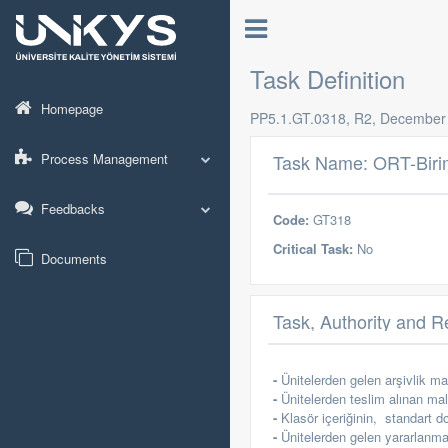
Task Definition
Homepage
PP5.1.GT.0318, R2, December
Process Management
Task Name: ORT-Birim
Feedbacks
Code:
GT318
Critical Task:
No
Documents
Task, Authority and Re
-
Ünitelerden gelen arşivlik m
-
Ünitelerden teslim alınan m
-
Klasör içeriğinin,
standart d
-
Ünitelerden gelen yararlanma 