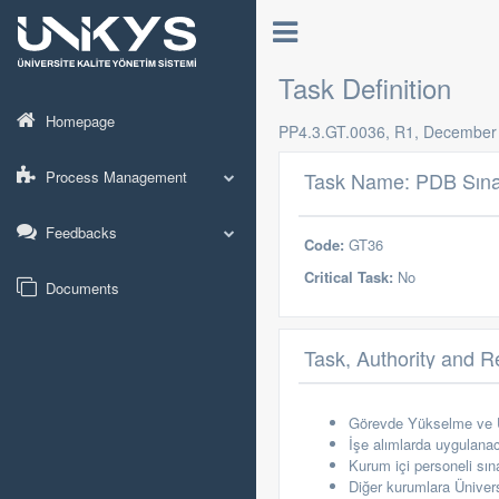
Task Definition
Homepage
PP4.3.GT.0036, R1, December
Process Management
Task Name: PDB Sınav
Feedbacks
Code:
GT36
Critical Task:
No
Documents
Task, Authority and Re
Görevde Yükselme ve U
İşe alımlarda uygulanaca
Kurum içi personeli
sına
Diğer kurumlara Ünivers