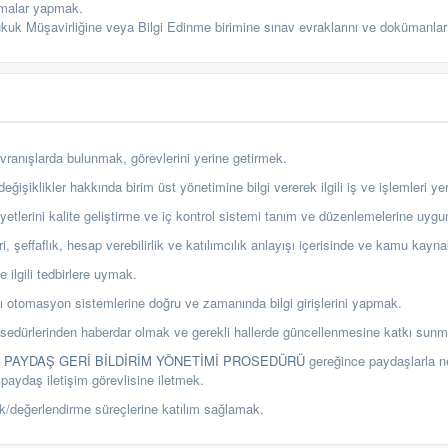
şmalar yapmak.
Hukuk Müşavirliğine veya Bilgi Edinme birimine sınav evraklarını ve dokümanlar
vranışlarda bulunmak, görevlerini yerine getirmek.
ğişiklikler hakkında birim üst yönetimine bilgi vererek ilgili iş ve işlemleri ye
aliyetlerini kalite geliştirme ve iç kontrol sistemi tanım ve düzenlemelerine uy
, şeffaflık, hesap verebilirlik ve katılımcılık anlayışı içerisinde ve kamu kayna
le ilgili tedbirlere uymak.
dığı otomasyon sistemlerine doğru ve zamanında
bilgi girişlerini yapmak.
prosedürlerinden haberdar olmak ve gerekli hallerde güncellenmesine katkı sun
Ü PAYDAŞ GERİ BİLDİRİM YÖNETİMİ PROSEDÜRÜ
gereğince paydaşlarla ne
 paydaş iletişim görevlisine iletmek.
k/değerlendirme süreçlerine katılım sağlamak.