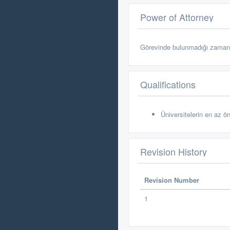
Power of Attorney
Görevinde bulunmadığı zaman
Qualifications
Üniversitelerin en az 
Revision History
Revision Number
1