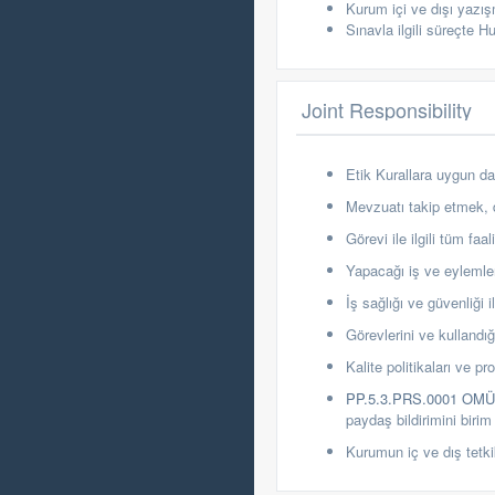
Kurum içi ve dışı yazı
Sınavla ilgili süreçte 
Joint Responsibility
Etik Kurallara uygun da
Mevzuatı takip etmek, de
Görevi ile ilgili tüm fa
Yapacağı iş ve eylemleri
İş s
ağlığı ve güvenliği i
G
örevlerini ve kullan
Kalite politikaları ve 
PP.5.3.PRS.0001 OM
paydaş bildirimini birim
Kurumun iç ve dış tetki