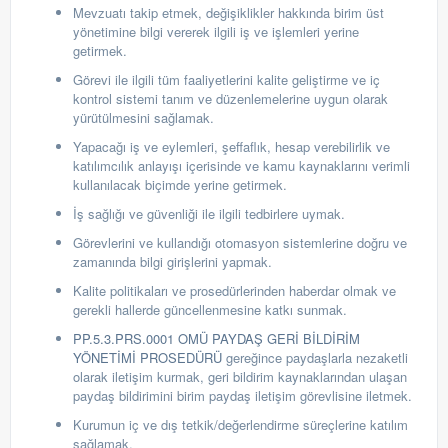
Mevzuatı takip etmek, değişiklikler hakkında birim üst
yönetimine bilgi vererek ilgili iş ve işlemleri yerine
getirmek.
Görevi ile ilgili tüm faaliyetlerini kalite geliştirme ve iç
kontrol sistemi tanım ve düzenlemelerine uygun olarak
yürütülmesini sağlamak.
Yapacağı iş ve eylemleri, şeffaflık, hesap verebilirlik ve
katılımcılık anlayışı içerisinde ve kamu kaynaklarını verimli
kullanılacak biçimde yerine getirmek.
İş s
ağlığı ve güvenliği ile ilgili tedbirlere uymak.
G
örevlerini ve kullandığı otomasyon sistemlerine doğru ve
zamanında
bilgi girişlerini yapmak.
Kalite politikaları ve prosedürlerinden haberdar olmak ve
gerekli hallerde güncellenmesine katkı sunmak.
PP.5.3.PRS.0001 OMÜ PAYDAŞ GERİ BİLDİRİM
YÖNETİMİ PROSEDÜRÜ
gereğince paydaşlarla nezaketli
olarak iletişim kurmak, geri bildirim kaynaklarından ulaşan
paydaş bildirimini birim paydaş iletişim görevlisine iletmek.
Kurumun iç ve dış tetkik/değerlendirme süreçlerine katılım
sağlamak.