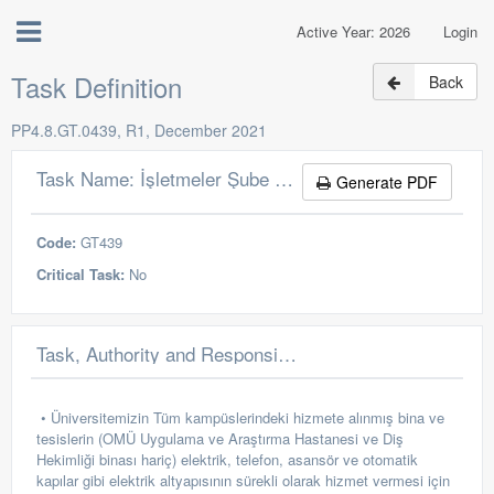
Active Year: 2026
Login
Task Definition
Back
PP4.8.GT.0439, R1, December 2021
Task Name: İşletmeler Şube Müdürü
Generate PDF
Code:
GT439
Critical Task:
No
Task, Authority and Responsibilities
• Üniversitemizin Tüm kampüslerindeki hizmete alınmış bina ve
tesislerin (OMÜ Uygulama ve Araştırma Hastanesi ve Diş
Hekimliği binası hariç) elektrik, telefon, asansör ve otomatik
kapılar gibi elektrik altyapısının sürekli olarak hizmet vermesi için