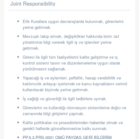
Joint Responsibility
Etik Kurallara uygun davranışlarda bulunmak, görevlerini
yerine getirmek.
Mevzuatı takip etmek, değişiklikler hakkında birim üst
yönetimine bilgi vererek ilgili iş ve işlemleri yerine
getirmek.
Görevi ile ilgili tüm faaliyetlerini kalite geliştirme ve iç
kontrol sistemi tanım ve düzenlemelerine uygun olarak
yürütülmesini sağlamak.
Yapacağı iş ve eylemleri, şeffaflık, hesap verebilirlik ve
katılımcılık anlayışı içerisinde ve kamu kaynaklarını verimli
kullanılacak biçimde yerine getirmek.
İş s
ağlığı ve güvenliği ile ilgili tedbirlere uymak.
G
örevlerini ve kullandığı otomasyon sistemlerine doğru ve
zamanında
bilgi girişlerini yapmak.
Kalite politikaları ve prosedürlerinden haberdar olmak ve
gerekli hallerde güncellenmesine katkı sunmak.
PP.5.3.PRS.0001 OMÜ PAYDAŞ GERİ BİLDİRİM