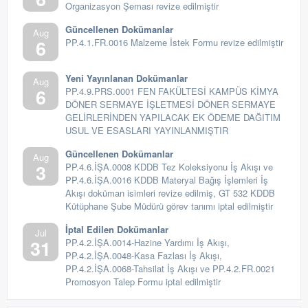
Organizasyon Şeması revize edilmiştir
Güncellenen Dokümanlar
Aug
6
PP.4.1.FR.0016 Malzeme İstek Formu revize edilmiştir
Yeni Yayınlanan Dokümanlar
Aug
6
PP.4.9.PRS.0001 FEN FAKÜLTESİ KAMPÜS KİMYA
DÖNER SERMAYE İŞLETMESİ DÖNER SERMAYE
GELİRLERİNDEN YAPILACAK EK ÖDEME DAĞITIM
USUL VE ESASLARI YAYINLANMIŞTIR
Güncellenen Dokümanlar
Aug
3
PP.4.6.İŞA.0008 KDDB Tez Koleksiyonu İş Akışı ve
PP.4.6.İŞA.0016 KDDB Materyal Bağış İşlemleri İş
Akışı doküman isimleri revize edilmiş, GT 532 KDDB
Kütüphane Şube Müdürü görev tanımı iptal edilmiştir
İptal Edilen Dokümanlar
Jul
31
PP.4.2.İŞA.0014-Hazine Yardımı İş Akışı,
PP.4.2.İŞA.0048-Kasa Fazlası İş Akışı,
PP.4.2.İŞA.0068-Tahsilat İş Akışı ve PP.4.2.FR.0021
Promosyon Talep Formu iptal edilmiştir