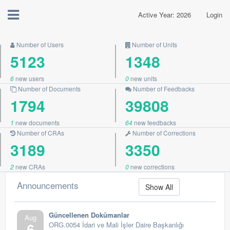
Active Year: 2026
Login
Number of Users
Number of Units
5123
1348
6
new users
0
new units
Number of Documents
Number of Feedbacks
1794
39808
1
new documents
64
new feedbacks
Number of CRAs
Number of Corrections
3189
3350
2
new CRAs
0
new corrections
Announcements
Show All
Güncellenen Dokümanlar
Aug
6
ORG.0054 İdari ve Mali İşler Daire Başkanlığı