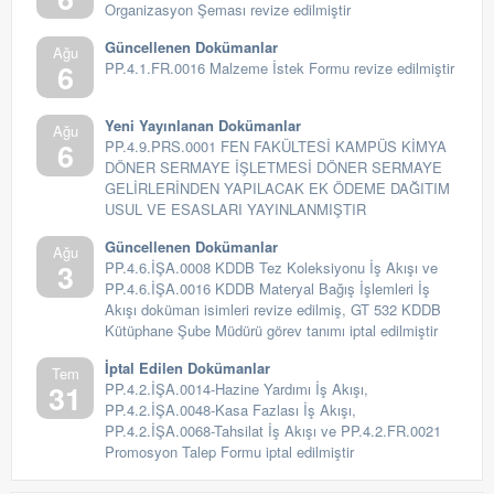
Organizasyon Şeması revize edilmiştir
Güncellenen Dokümanlar
Ağu
6
PP.4.1.FR.0016 Malzeme İstek Formu revize edilmiştir
Yeni Yayınlanan Dokümanlar
Ağu
6
PP.4.9.PRS.0001 FEN FAKÜLTESİ KAMPÜS KİMYA
DÖNER SERMAYE İŞLETMESİ DÖNER SERMAYE
GELİRLERİNDEN YAPILACAK EK ÖDEME DAĞITIM
USUL VE ESASLARI YAYINLANMIŞTIR
Güncellenen Dokümanlar
Ağu
3
PP.4.6.İŞA.0008 KDDB Tez Koleksiyonu İş Akışı ve
PP.4.6.İŞA.0016 KDDB Materyal Bağış İşlemleri İş
Akışı doküman isimleri revize edilmiş, GT 532 KDDB
Kütüphane Şube Müdürü görev tanımı iptal edilmiştir
İptal Edilen Dokümanlar
Tem
31
PP.4.2.İŞA.0014-Hazine Yardımı İş Akışı,
PP.4.2.İŞA.0048-Kasa Fazlası İş Akışı,
PP.4.2.İŞA.0068-Tahsilat İş Akışı ve PP.4.2.FR.0021
Promosyon Talep Formu iptal edilmiştir