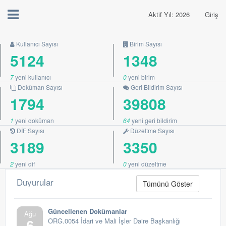
Aktif Yıl: 2026
Giriş
Kullanıcı Sayısı
Birim Sayısı
5124
1348
7
yeni kullanıcı
0
yeni birim
Doküman Sayısı
Geri Bildirim Sayısı
1794
39808
1
yeni doküman
64
yeni geri bildirim
DİF Sayısı
Düzeltme Sayısı
3189
3350
2
yeni dif
0
yeni düzeltme
Duyurular
Tümünü Göster
Güncellenen Dokümanlar
Ağu
6
ORG.0054 İdari ve Mali İşler Daire Başkanlığı