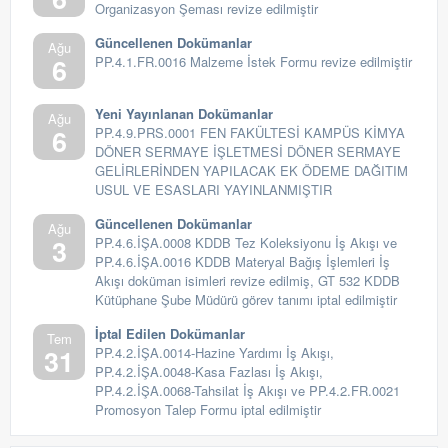
Organizasyon Şeması revize edilmiştir
Güncellenen Dokümanlar
Ağu
6
PP.4.1.FR.0016 Malzeme İstek Formu revize edilmiştir
Yeni Yayınlanan Dokümanlar
Ağu
6
PP.4.9.PRS.0001 FEN FAKÜLTESİ KAMPÜS KİMYA
DÖNER SERMAYE İŞLETMESİ DÖNER SERMAYE
GELİRLERİNDEN YAPILACAK EK ÖDEME DAĞITIM
USUL VE ESASLARI YAYINLANMIŞTIR
Güncellenen Dokümanlar
Ağu
3
PP.4.6.İŞA.0008 KDDB Tez Koleksiyonu İş Akışı ve
PP.4.6.İŞA.0016 KDDB Materyal Bağış İşlemleri İş
Akışı doküman isimleri revize edilmiş, GT 532 KDDB
Kütüphane Şube Müdürü görev tanımı iptal edilmiştir
İptal Edilen Dokümanlar
Tem
31
PP.4.2.İŞA.0014-Hazine Yardımı İş Akışı,
PP.4.2.İŞA.0048-Kasa Fazlası İş Akışı,
PP.4.2.İŞA.0068-Tahsilat İş Akışı ve PP.4.2.FR.0021
Promosyon Talep Formu iptal edilmiştir