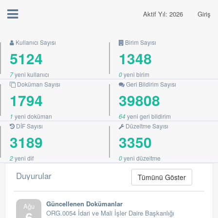
Aktif Yıl: 2026
Giriş
Kullanıcı Sayısı
Birim Sayısı
5124
1348
7
yeni kullanıcı
0
yeni birim
Doküman Sayısı
Geri Bildirim Sayısı
1794
39808
1
yeni doküman
64
yeni geri bildirim
DİF Sayısı
Düzeltme Sayısı
3189
3350
2
yeni dif
0
yeni düzeltme
Duyurular
Tümünü Göster
Güncellenen Dokümanlar
Ağu
6
ORG.0054 İdari ve Mali İşler Daire Başkanlığı