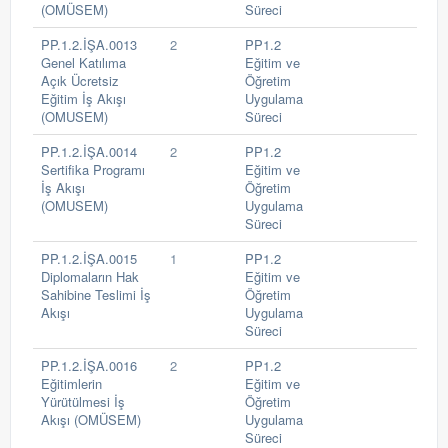
(OMÜSEM)
Süreci
PP.1.2.İŞA.0013
2
PP1.2
Genel Katılıma
Eğitim ve
Açık Ücretsiz
Öğretim
Eğitim İş Akışı
Uygulama
(OMUSEM)
Süreci
PP.1.2.İŞA.0014
2
PP1.2
Sertifika Programı
Eğitim ve
İş Akışı
Öğretim
(OMUSEM)
Uygulama
Süreci
PP.1.2.İŞA.0015
1
PP1.2
Diplomaların Hak
Eğitim ve
Sahibine Teslimi İş
Öğretim
Akışı
Uygulama
Süreci
PP.1.2.İŞA.0016
2
PP1.2
Eğitimlerin
Eğitim ve
Yürütülmesi İş
Öğretim
Akışı (OMÜSEM)
Uygulama
Süreci