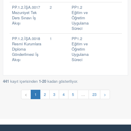
PP.1.2.İŞA.0017
2
PP1.2
Mezuniyet Tek
Eğitim ve
Ders Sınavı İş
Öğretim
Akışı
Uygulama
Süreci
PP.1.2.İŞA.0018
1
PP1.2
Resmi Kurumlara
Eğitim ve
Diploma
Öğretim
Gönderilmesi İş
Uygulama
Akışı
Süreci
441
kayıt içerisinden
1-20
kadarı gösteriliyor.
<
1
2
3
4
5
…
23
>
v1.8.20
EN