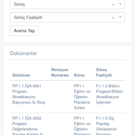
Süreç
×
Süreç Faaliyeti
×
Dokümanlar
Revizyon
Süreç
Doküman
Numarası
Süreç
Faaliyeti
PP.1.1.İŞA.0001
PP1.1
F1.1.3 Bölüm
Program
Eğitim ve
Program/Bölüm
Akreditasyon
Öğretim
Akreditasyon
Başvurusu İş Akışı
Planlama
İşlemleri
Süreci
PP.1.1.İŞA.0002
PP1.1
F1.1.5 Dış
Program
Eğitim ve
Paydaş
Değerlendirme
Öğretim
Görüşlerinin
Paydaş Katılım İş
Planlama
Program