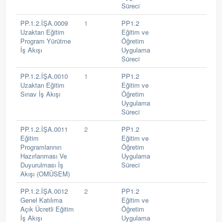
Süreci
PP.1.2.İŞA.0009
1
PP1.2
Uzaktan Eğitim
Eğitim ve
Program Yürütme
Öğretim
İş Akışı
Uygulama
Süreci
PP.1.2.İŞA.0010
1
PP1.2
Uzaktan Eğitim
Eğitim ve
Sınav İş Akışı
Öğretim
Uygulama
Süreci
PP.1.2.İŞA.0011
2
PP1.2
Eğitim
Eğitim ve
Programlarının
Öğretim
Hazırlanması Ve
Uygulama
Duyurulması İş
Süreci
Akışı (OMÜSEM)
PP.1.2.İŞA.0012
2
PP1.2
Genel Katılıma
Eğitim ve
Açık Ücretli Eğitim
Öğretim
İş Akışı
Uygulama