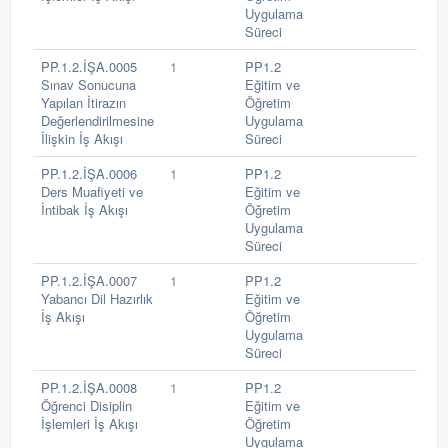
Uygulama
Süreci
PP.1.2.İŞA.0005
1
PP1.2
Sınav Sonucuna
Eğitim ve
Yapılan İtirazın
Öğretim
Değerlendirilmesine
Uygulama
İlişkin İş Akışı
Süreci
PP.1.2.İŞA.0006
1
PP1.2
Ders Muafiyeti ve
Eğitim ve
İntibak İş Akışı
Öğretim
Uygulama
Süreci
PP.1.2.İŞA.0007
1
PP1.2
Yabancı Dil Hazırlık
Eğitim ve
İş Akışı
Öğretim
Uygulama
Süreci
PP.1.2.İŞA.0008
1
PP1.2
Öğrenci Disiplin
Eğitim ve
İşlemleri İş Akışı
Öğretim
Uygulama