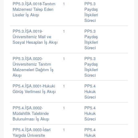
PP5.3.İŞA.0018-Tanıtım
1
PP5.3
Malzemesi Talep Eden
Paydaş
Liseler İş Akışı
İlişkileri
Süreci
PP5.3.İŞA.0019-
1
PP5.3
Üniversitemiz Mail ve
Paydaş
Sosyal Hesapları İş Akışı
İlişkileri
Süreci
PP5.3.İŞA.0020-
1
PP5.3
Üniversitemiz Tanıtım
Paydaş
Malzemeleri Dağıtım İş
İlişkileri
Akışı
Süreci
PP5.4.İŞA.0001-Hukuki
1
PP5.4
Görüş Verilmesi İş Akışı
Hukuk
Süreci
PP5.4.İŞA.0002-
1
PP5.4
Müdahillik Talebinde
Hukuk
Bulunulması İş Akışı
Süreci
PP5.4.İŞA.0003-İdari
1
PP5.4
Yargıda Üniversite
Hukuk