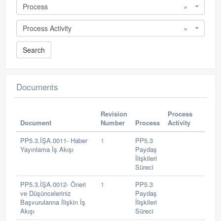
Process
×
Process Activity
×
Documents
Revision
Process
Document
Number
Process
Activity
PP5.3.İŞA.0011- Haber
1
PP5.3
Yayınlama İş Akışı
Paydaş
İlişkileri
Süreci
PP5.3.İŞA.0012- Öneri
1
PP5.3
ve Düşünceleriniz
Paydaş
Başvurularına İlişkin İş
İlişkileri
Akışı
Süreci